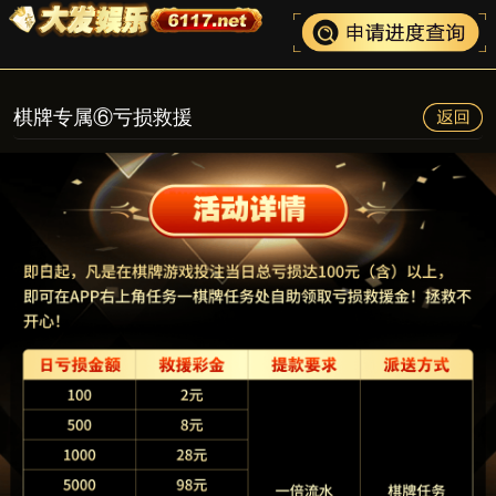
棋牌专属⑥亏损救援